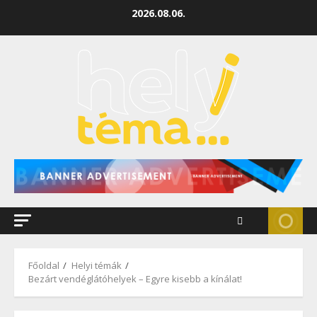
2026.08.06.
Főoldal
Helyi témák
Bezárt vendéglátóhelyek – Egyre kisebb a kínálat!