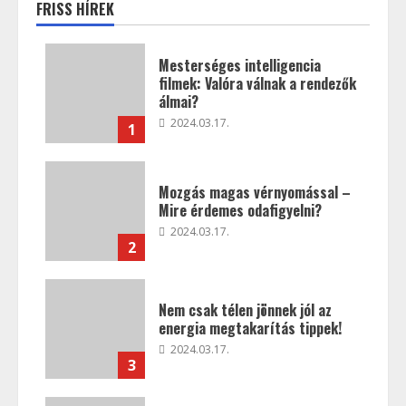
FRISS HÍREK
Mesterséges intelligencia
filmek: Valóra válnak a rendezők
álmai?
2024.03.17.
1
Mozgás magas vérnyomással –
Mire érdemes odafigyelni?
2024.03.17.
2
Nem csak télen jönnek jól az
energia megtakarítás tippek!
2024.03.17.
3