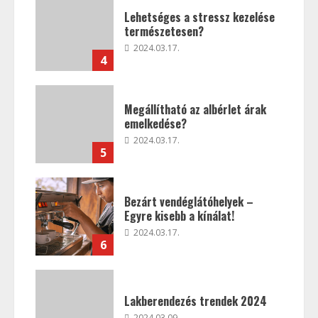
Lehetséges a stressz kezelése
természetesen?
2024.03.17.
4
Megállítható az albérlet árak
emelkedése?
2024.03.17.
5
Bezárt vendéglátóhelyek –
Egyre kisebb a kínálat!
2024.03.17.
6
Lakberendezés trendek 2024
2024.03.09.