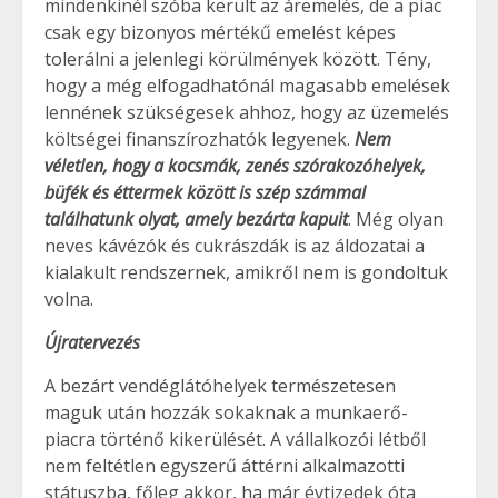
mindenkinél szóba került az áremelés, de a piac
csak egy bizonyos mértékű emelést képes
tolerálni a jelenlegi körülmények között. Tény,
hogy a még elfogadhatónál magasabb emelések
lennének szükségesek ahhoz, hogy az üzemelés
költségei finanszírozhatók legyenek.
Nem
véletlen, hogy a kocsmák, zenés szórakozóhelyek,
büfék és éttermek között is szép számmal
találhatunk olyat, amely bezárta kapuit
. Még olyan
neves kávézók és cukrászdák is az áldozatai a
kialakult rendszernek, amikről nem is gondoltuk
volna.
Újratervezés
A bezárt vendéglátóhelyek természetesen
maguk után hozzák sokaknak a munkaerő-
piacra történő kikerülését. A vállalkozói létből
nem feltétlen egyszerű áttérni alkalmazotti
státuszba, főleg akkor, ha már évtizedek óta