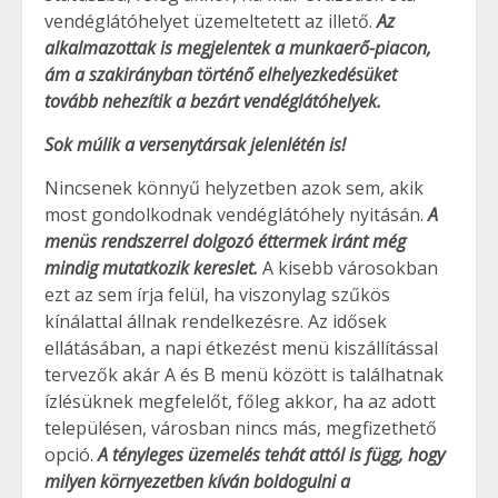
vendéglátóhelyet üzemeltetett az illető.
Az
alkalmazottak is megjelentek a munkaerő-piacon,
ám a szakirányban történő elhelyezkedésüket
tovább nehezítik a bezárt vendéglátóhelyek.
Sok múlik a versenytársak jelenlétén is!
Nincsenek könnyű helyzetben azok sem, akik
most gondolkodnak vendéglátóhely nyitásán.
A
menüs rendszerrel dolgozó éttermek iránt még
mindig mutatkozik kereslet.
A kisebb városokban
ezt az sem írja felül, ha viszonylag szűkös
kínálattal állnak rendelkezésre. Az idősek
ellátásában, a napi étkezést menü kiszállítással
tervezők akár A és B menü között is találhatnak
ízlésüknek megfelelőt, főleg akkor, ha az adott
településen, városban nincs más, megfizethető
opció.
A tényleges üzemelés tehát attól is függ, hogy
milyen környezetben kíván boldogulni a