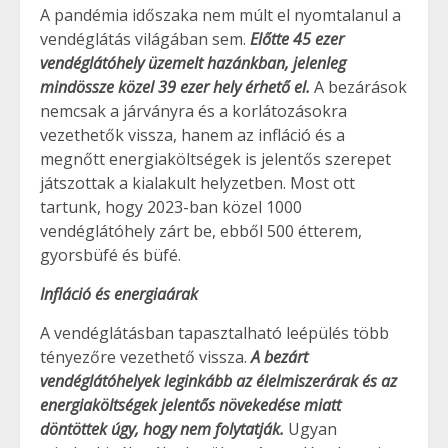
A pandémia időszaka nem múlt el nyomtalanul a
vendéglátás világában sem.
Előtte 45 ezer
vendéglátóhely üzemelt hazánkban, jelenleg
mindössze közel 39 ezer hely érhető el.
A bezárások
nemcsak a járványra és a korlátozásokra
vezethetők vissza, hanem az infláció és a
megnőtt energiaköltségek is jelentős szerepet
játszottak a kialakult helyzetben. Most ott
tartunk, hogy 2023-ban közel 1000
vendéglátóhely zárt be, ebből 500 étterem,
gyorsbüfé és büfé.
Infláció és energiaárak
A vendéglátásban tapasztalható leépülés több
tényezőre vezethető vissza.
A bezárt
vendéglátóhelyek leginkább az élelmiszerárak és az
energiaköltségek jelentős növekedése miatt
döntöttek úgy, hogy nem folytatják.
Ugyan