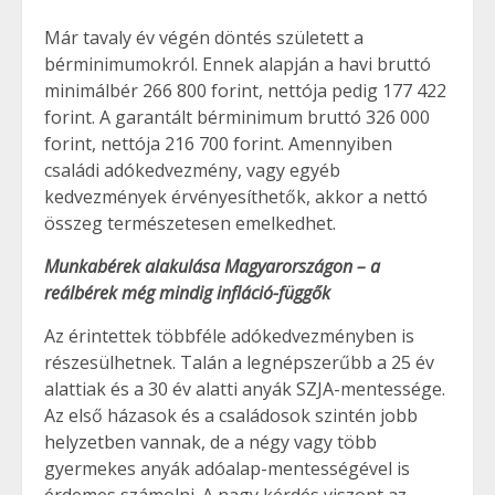
Már tavaly év végén döntés született a
bérminimumokról. Ennek alapján a havi bruttó
minimálbér 266 800 forint, nettója pedig 177 422
forint. A garantált bérminimum bruttó 326 000
forint, nettója 216 700 forint. Amennyiben
családi adókedvezmény, vagy egyéb
kedvezmények érvényesíthetők, akkor a nettó
összeg természetesen emelkedhet.
Munkabérek alakulása Magyarországon – a
reálbérek még mindig infláció-függők
Az érintettek többféle adókedvezményben is
részesülhetnek. Talán a legnépszerűbb a 25 év
alattiak és a 30 év alatti anyák SZJA-mentessége.
Az első házasok és a családosok szintén jobb
helyzetben vannak, de a négy vagy több
gyermekes anyák adóalap-mentességével is