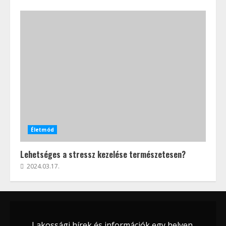
Életmód
Lehetséges a stressz kezelése természetesen?
2024.03.17.
Lakossági hírek és információk egy helyen.