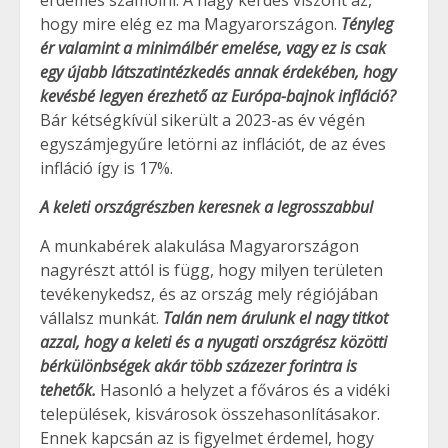
érdemes számolni. A nagy kérdés viszont az,
hogy mire elég ez ma Magyarországon.
Tényleg
ér valamint a minimálbér emelése, vagy ez is csak
egy újabb látszatintézkedés annak érdekében, hogy
kevésbé legyen érezhető az Európa-bajnok infláció?
Bár kétségkívül sikerült a 2023-as év végén
egyszámjegyűre letörni az inflációt, de az éves
infláció így is 17%.
A keleti országrészben keresnek a legrosszabbul
A munkabérek alakulása Magyarországon
nagyrészt attól is függ, hogy milyen területen
tevékenykedsz, és az ország mely régiójában
vállalsz munkát.
Talán nem árulunk el nagy titkot
azzal, hogy a keleti és a nyugati országrész közötti
bérkülönbségek akár több százezer forintra is
tehetők.
Hasonló a helyzet a főváros és a vidéki
települések, kisvárosok összehasonlításakor.
Ennek kapcsán az is figyelmet érdemel, hogy