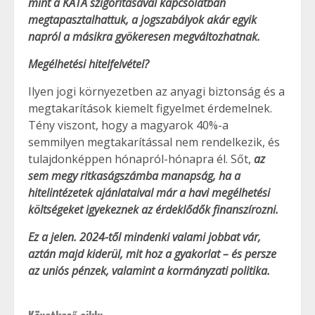
mint a KATA szigorításával kapcsolatban
megtapasztalhattuk, a jogszabályok akár egyik
napról a másikra gyökeresen megváltozhatnak.
Megélhetési hitelfelvétel?
Ilyen jogi környezetben az anyagi biztonság és a
megtakarítások kiemelt figyelmet érdemelnek.
Tény viszont, hogy a magyarok 40%-a
semmilyen megtakarítással nem rendelkezik, és
tulajdonképpen hónapról-hónapra él. Sőt,
az
sem megy ritkaságszámba manapság, ha a
hitelintézetek ajánlataival már a havi megélhetési
költségeket igyekeznek az érdeklődők finanszírozni.
Ez a jelen. 2024-től mindenki valami jobbat vár,
aztán majd kiderül, mit hoz a gyakorlat – és persze
az uniós pénzek, valamint a kormányzati politika.