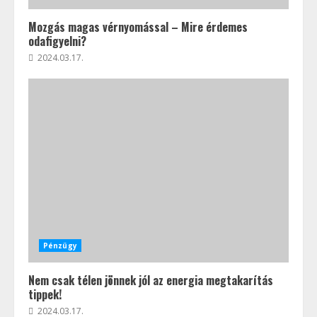
Mozgás magas vérnyomással – Mire érdemes
odafigyelni?
2024.03.17.
Pénzügy
Nem csak télen jönnek jól az energia megtakarítás
tippek!
2024.03.17.