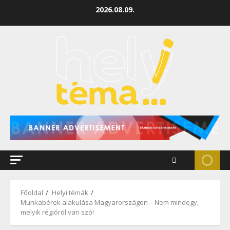
2026.08.09.
Főoldal
Helyi témák
Munkabérek alakulása Magyarországon – Nem mindegy,
melyik régióról van szó!