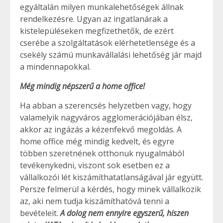
egyáltalán milyen munkalehetőségek állnak
rendelkezésre. Ugyan az ingatlanárak a
kistelepüléseken megfizethetők, de ezért
cserébe a szolgáltatások elérhetetlensége és a
csekély számú munkavállalási lehetőség jár majd
a mindennapokkal.
Még mindig népszerű a home office!
Ha abban a szerencsés helyzetben vagy, hogy
valamelyik nagyváros agglomerációjában élsz,
akkor az ingázás a kézenfekvő megoldás. A
home office még mindig kedvelt, és egyre
többen szeretnének otthonuk nyugalmából
tevékenykedni, viszont sok esetben ez a
vállalkozói lét kiszámíthatatlanságával jár együtt.
Persze felmerül a kérdés, hogy minek vállalkozik
az, aki nem tudja kiszámíthatóvá tenni a
bevételeit.
A dolog nem ennyire egyszerű, hiszen