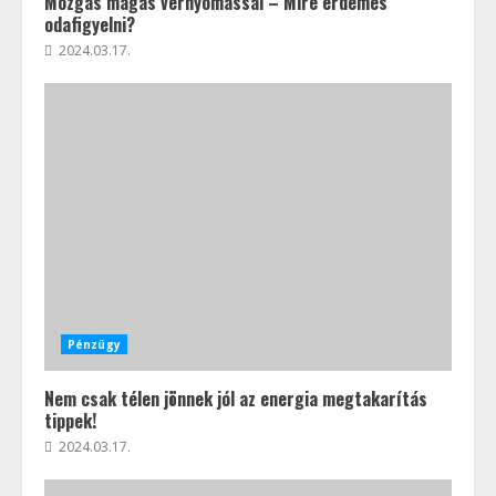
Mozgás magas vérnyomással – Mire érdemes
odafigyelni?
2024.03.17.
Pénzügy
Nem csak télen jönnek jól az energia megtakarítás
tippek!
2024.03.17.