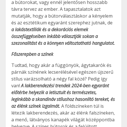
a bútorokat, vagy ennél jelentősen hosszabb
távra tervez az ember. A tapasztalatok azt
mutatják, hogy a bútorválasztáskor a kényelem
és az esztétikum egyaránt szerephez jutnak, de
a lakástextíliák és a dekorációs elemek
összefüggéseiben inkább választják sokan a
szezonalitást és a könnyen változtatható hangulatot.
Főszerepben a színek
Tudtad, hogy akár a függönyök, ágytakarók és
párnák színének lecserélésével egészen újszerű
stílus varázsolható a négy fal közé? Pedig így
van!
A lakberendezési trendek 2024-ben egyaránt
előtérbe helyezik a letisztult és természetes,
leginkább a skandináv stílushoz hasonlító tereket, és
az élénk színek izgalmát.
A földszíneken túl is
létezik lakberendezés, akár az élénk falszíneken,
a menő, látványos kanapék világát középpontba
helyezve. A színes bútorok és a felújított