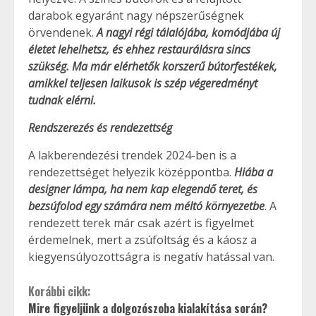
darabok egyaránt nagy népszerűségnek
örvendenek.
A nagyi régi tálalójába, komódjába új
életet lehelhetsz, és ehhez restaurálásra sincs
szükség. Ma már elérhetők korszerű bútorfestékek,
amikkel teljesen laikusok is szép végeredményt
tudnak elérni.
Rendszerezés és rendezettség
A lakberendezési trendek 2024-ben is a
rendezettséget helyezik középpontba.
Hiába a
designer lámpa, ha nem kap elegendő teret, és
bezsúfolod egy számára nem méltó környezetbe
. A
rendezett terek már csak azért is figyelmet
érdemelnek, mert a zsúfoltság és a káosz a
kiegyensúlyozottságra is negatív hatással van.
Korábbi cikk:
Mire figyeljünk a dolgozószoba kialakítása során?