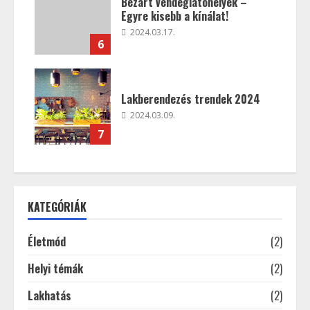
Bezárt vendéglátóhelyek –
Egyre kisebb a kínálat!
2024.03.17.
6
Lakberendezés trendek 2024
2024.03.09.
7
KATEGÓRIÁK
Életmód
(2)
Helyi témák
(2)
Lakhatás
(2)