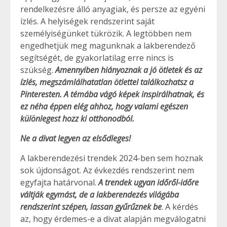
rendelkezésre álló anyagiak, és persze az egyéni
ízlés. A helyiségek rendszerint saját
személyiségünket tükrözik. A legtöbben nem
engedhetjük meg magunknak a lakberendező
segítségét, de gyakorlatilag erre nincs is
szükség.
Amennyiben hiányoznak a jó ötletek és az
ízlés, megszámlálhatatlan ötlettel találkozhatsz a
Pinteresten. A témába vágó képek inspirálhatnak, és
ez néha éppen elég ahhoz, hogy valami egészen
különlegest hozz ki otthonodból.
Ne a divat legyen az elsődleges!
A lakberendezési trendek 2024-ben sem hoznak
sok újdonságot. Az évkezdés rendszerint nem
egyfajta határvonal.
A trendek ugyan időről-időre
váltják egymást, de a lakberendezés világába
rendszerint szépen, lassan gyűrűznek be
. A kérdés
az, hogy érdemes-e a divat alapján megválogatni