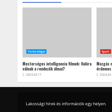
Technológia
Sport
Mesterséges intelligencia filmek: Valóra
Mozgás m
válnak a rendezők álmai?
érdemes 
2024.03.17.
2024.03.
Lakossági hírek és információk egy helyen.