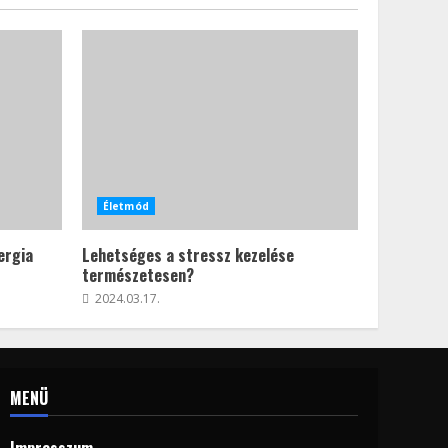
Életmód
ergia
Lehetséges a stressz kezelése
természetesen?
2024.03.17.
MENÜ