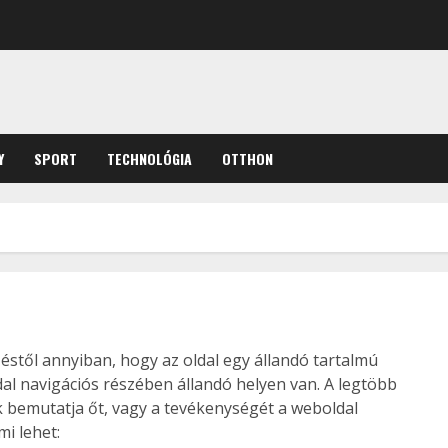
Y
SPORT
TECHNOLÓGIA
OTTHON
zéstől annyiban, hogy az oldal egy állandó tartalmú
dal navigációs részében állandó helyen van. A legtöbb
 bemutatja őt, vagy a tevékenységét a weboldal
mi lehet: