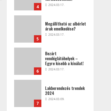
2024.03.17.
4
Megállítható az albérlet
árak emelkedése?
2024.03.17.
5
Bezárt
vendéglátóhelyek –
Egyre kisebb a kínálat!
2024.03.17.
6
Lakberendezés trendek
2024
2024.03.09.
7