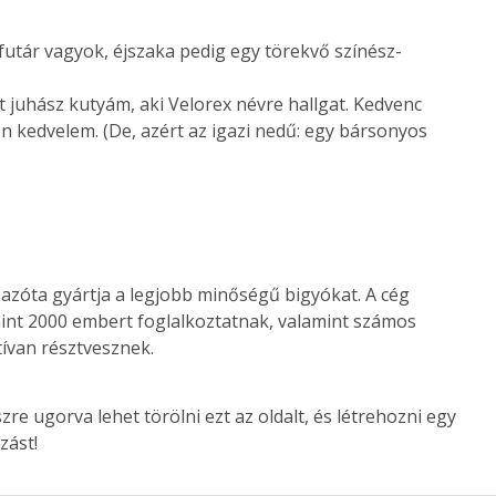
afutár vagyok, éjszaka pedig egy törekvő színész-
 juhász kutyám, aki Velorex névre hallgat. Kedvenc
on kedvelem. (De, azért az igazi nedű: egy bársonyos
, azóta gyártja a legjobb minőségű bigyókat. A cég
int 2000 embert foglalkoztatnak, valamint számos
ívan résztvesznek.
zre ugorva lehet törölni ezt az oldalt, és létrehozni egy
zást!