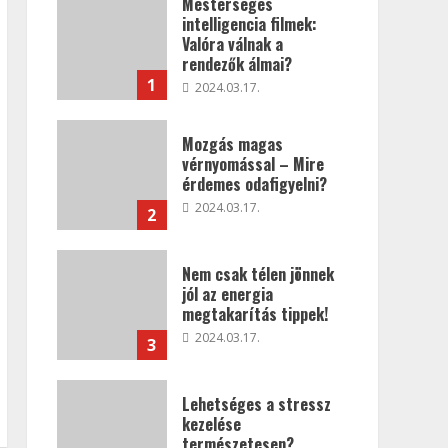
Mesterséges
intelligencia filmek:
Valóra válnak a
rendezők álmai?
1
2024.03.17.
Mozgás magas
vérnyomással – Mire
érdemes odafigyelni?
2024.03.17.
2
Nem csak télen jönnek
jól az energia
megtakarítás tippek!
2024.03.17.
3
Lehetséges a stressz
kezelése
természetesen?