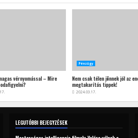
Pénzügy
agas vérnyomással – Mire
Nem csak télen jönnek jól az en
odafigyelni?
megtakarítás tippek!
17.
2024.03.17.
LEGUTÓBBI BEJEGYZÉSEK