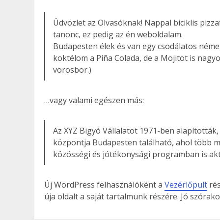
Üdvözlet az Olvasóknak! Nappal biciklis pizz
tanonc, ez pedig az én weboldalam.
Budapesten élek és van egy csodálatos német
koktélom a Piña Colada, de a Mojitot is nagy
vörösbor.)
…vagy valami egészen más:
Az XYZ Bigyó Vállalatot 1971-ben alapították
központja Budapesten található, ahol több m
közösségi és jótékonysági programban is akt
Új WordPress felhasználóként a
Vezérlőpult
rés
úja oldalt a saját tartalmunk részére. Jó szórako