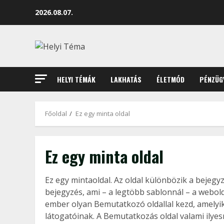
2026.08.07.
HELYI TÉMÁK
LAKHATÁS
ÉLETMÓD
PÉNZÜG
Főoldal
Ez egy minta oldal
Ez egy minta oldal
Ez egy mintaoldal. Az oldal különbözik a bejegy
bejegyzés, ami – a legtöbb sablonnál – a webol
ember olyan Bemutatkozó oldallal kezd, amelyik
látogatóinak. A Bemutatkozás oldal valami ilyes