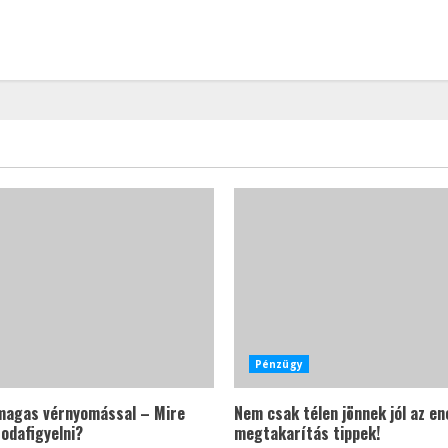
Pénzügy
agas vérnyomással – Mire
Nem csak télen jönnek jól az en
odafigyelni?
megtakarítás tippek!