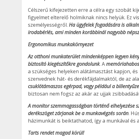
Célszerű kifejezetten erre a célra egy szobát ki
figyelmet elterelő holmiknak nincs helyük. Ez vi
személyességről.
Ha ügyfelek fogadására is alkal
irodabérlés, ami minden korábbinál nagyobb nép
Ergonomikus munkakörnyezet
Az otthoni munkaterület mindenképpen legyen kényel
biztosító kiegészítőkre gondolunk
. A
memóriahabos 
a szükséges helyeken alátámasztást kapjon, és
szenvednek hát- és derékfájdalmaktól, de az a
csuklótámaszos egérpad, vagy például a billentyűze
biztosan nem fogsz az akár az ujjak zsibbadásá
A monitor szemmagasságban történő elhelyezése szi
derékszöget zárjanak be a munkavégzés során
. Hú
házimunkát is beiktathatod, így a munkával és a
Tarts rendet magad körül!