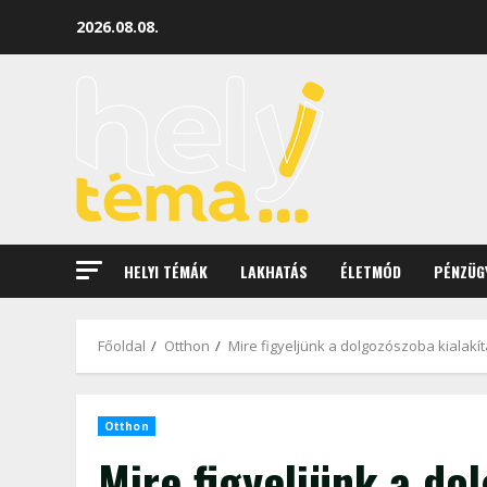
2026.08.08.
HELYI TÉMÁK
LAKHATÁS
ÉLETMÓD
PÉNZÜG
Főoldal
Otthon
Mire figyeljünk a dolgozószoba kialakí
Otthon
Mire figyeljünk a do