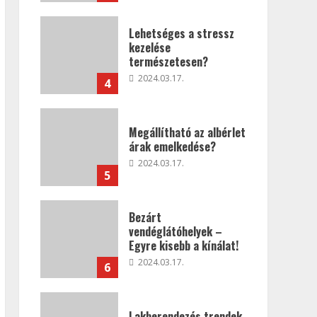
Lehetséges a stressz
kezelése
természetesen?
2024.03.17.
4
Megállítható az albérlet
árak emelkedése?
2024.03.17.
5
Bezárt
vendéglátóhelyek –
Egyre kisebb a kínálat!
2024.03.17.
6
Lakberendezés trendek