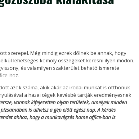
ött szerepel. Még mindig ezrek dőlnek be annak, hogy
élkül lehetséges komoly összegeket keresni ilyen módon.
gviszony, és valamilyen szakterület beható ismerete
ice-hoz.
tt azok száma, akik akár az irodai munkát is otthonuk
nyulásával a hazai cégek kevésbé tartják eredményesnek
Persze, vannak kifejezetten olyan területek, amelyek minden
pizsamában is ülhetsz a gép előtt egész nap. A kérdés
rendet ahhoz, hogy a munkavégzés home office-ban is