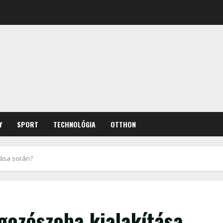
Y
SPORT
TECHNOLÓGIA
OTTHON
tása során?
lgozószoba kialakítása