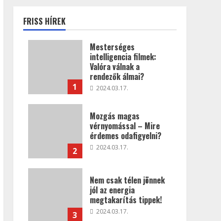
FRISS HÍREK
Mesterséges
intelligencia filmek:
Valóra válnak a
rendezők álmai?
1
2024.03.17.
Mozgás magas
vérnyomással – Mire
érdemes odafigyelni?
2024.03.17.
2
Nem csak télen jönnek
jól az energia
megtakarítás tippek!
2024.03.17.
3