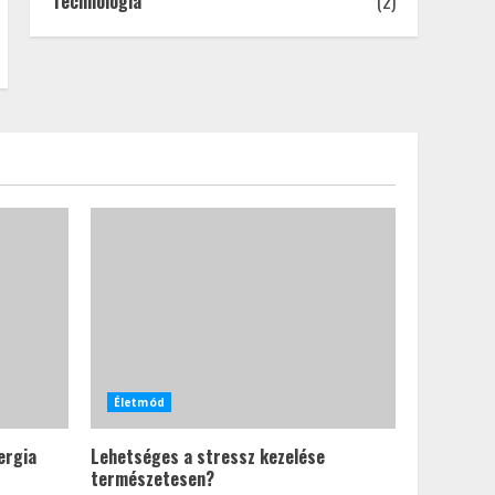
Technológia
(2)
Életmód
ergia
Lehetséges a stressz kezelése
természetesen?