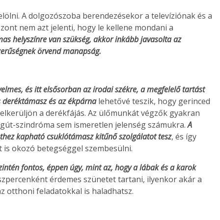
jelölni. A dolgozószoba berendezésekor a televíziónak és a
szont nem azt jelenti, hogy le kellene mondani a
mas helyszínre van szükség, akkor inkább javasolta az
szerűségnek örvend manapság.
mes, és itt elsősorban az irodai székre, a megfelelő tartást
deréktámasz és az ékpárna
lehetővé teszik, hogy gerinced
 elkerüljön a derékfájás. Az ülőmunkát végzők gyakran
lagút-szindróma sem ismeretlen jelenség számukra.
A
thez kapható csuklótámasz kitűnő szolgálatot tesz
, és így
t is okozó betegséggel szembesülni.
ntén fontos, éppen úgy, mint az, hogy a lábak és a karok
szpercenként érdemes szünetet tartani, ilyenkor akár a
z otthoni feladatokkal is haladhatsz.