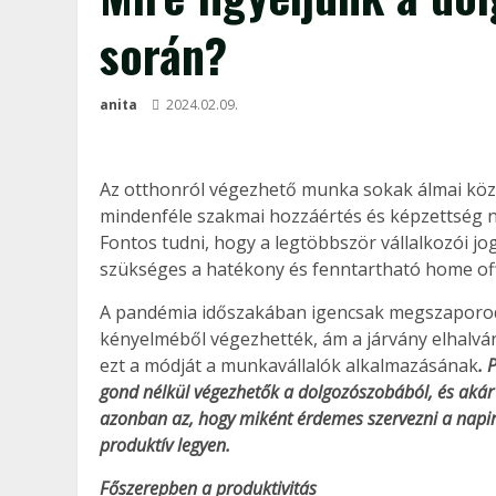
során?
anita
2024.02.09.
Az otthonról végezhető munka sokak álmai köz
mindenféle szakmai hozzáértés és képzettség n
Fontos tudni, hogy a legtöbbször vállalkozói jo
szükséges a hatékony és fenntartható home off
A pandémia időszakában igencsak megszaporodo
kényelméből végezhették, ám a járvány elhalvá
ezt a módját a munkavállalók alkalmazásának
. 
gond nélkül végezhetők a dolgozószobából, és akár 
azonban az, hogy miként érdemes szervezni a napi
produktív legyen.
Főszerepben a produktivitás