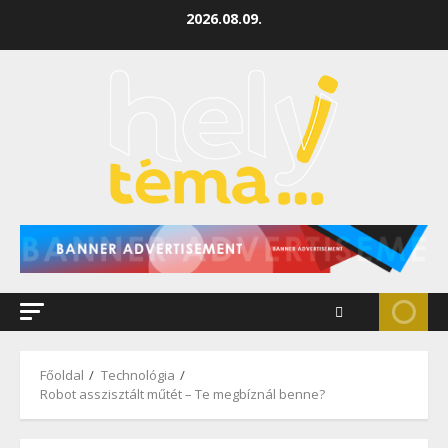
2026.08.09.
Főoldal
Technológia
Robot asszisztált műtét – Te megbíznál benne?