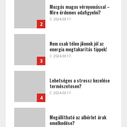
Mozgás magas vérnyomással –
Mire érdemes odafigyelni?
2024.03.17.
2
Nem csak télen jönnek jól az
energia megtakarítás tippek!
2024.03.17.
3
Lehetséges a stressz kezelése
természetesen?
2024.03.17.
4
Megállítható az albérlet árak
emelkedése?