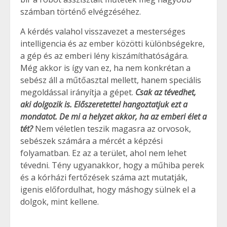
számban történő elvégzéséhez.
A kérdés valahol visszavezet a mesterséges
intelligencia és az ember közötti különbségekre,
a gép és az emberi lény kiszámíthatóságára.
Még akkor is így van ez, ha nem konkrétan a
sebész áll a műtőasztal mellett, hanem speciális
megoldással irányítja a gépet.
Csak az tévedhet,
aki dolgozik is. Előszeretettel hangoztatjuk ezt a
mondatot. De mi a helyzet akkor, ha az emberi élet a
tét?
Nem véletlen teszik magasra az orvosok,
sebészek számára a mércét a képzési
folyamatban. Ez az a terület, ahol nem lehet
tévedni. Tény ugyanakkor, hogy a műhiba perek
és a kórházi fertőzések száma azt mutatják,
igenis előfordulhat, hogy máshogy sülnek el a
dolgok, mint kellene.