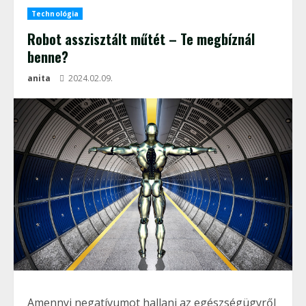
Technológia
Robot asszisztált műtét – Te megbíznál
benne?
anita
2024.02.09.
Amennyi negatívumot hallani az egészségügyről