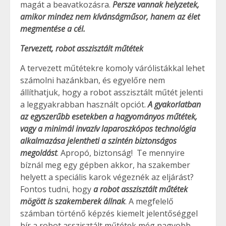
magát a beavatkozásra.
Persze vannak helyzetek,
amikor mindez nem kívánságműsor, hanem az élet
megmentése a cél.
Tervezett, robot asszisztált műtétek
A tervezett műtétekre komoly várólistákkal lehet
számolni hazánkban, és egyelőre nem
állíthatjuk, hogy a robot asszisztált műtét jelenti
a leggyakrabban használt opciót.
A gyakorlatban
az egyszerűbb esetekben a hagyományos műtétek,
vagy a minimál invazív laparoszkópos technológia
alkalmazása jelentheti a szintén biztonságos
megoldást
. Apropó, biztonság! Te mennyire
bíznál meg egy gépben akkor, ha szakember
helyett a speciális karok végeznék az eljárást?
Fontos tudni, hogy
a robot asszisztált műtétek
mögött is szakemberek állnak
. A megfelelő
számban történő képzés kiemelt jelentőséggel
bír a robot asszisztált műtétek még nagyobb