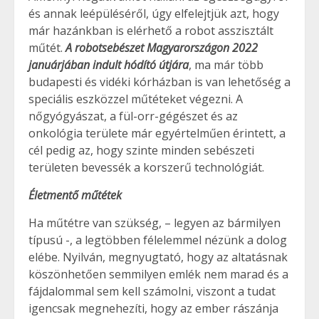
és annak leépüléséről, úgy elfelejtjük azt, hogy
már hazánkban is elérhető a robot asszisztált
műtét.
A robotsebészet Magyarországon 2022
januárjában indult hódító útjára
, ma már több
budapesti és vidéki kórházban is van lehetőség a
speciális eszközzel műtéteket végezni. A
nőgyógyászat, a fül-orr-gégészet és az
onkológia területe már egyértelműen érintett, a
cél pedig az, hogy szinte minden sebészeti
területen bevessék a korszerű technológiát.
Életmentő műtétek
Ha műtétre van szükség, – legyen az bármilyen
típusú -, a legtöbben félelemmel nézünk a dolog
elébe. Nyilván, megnyugtató, hogy az altatásnak
köszönhetően semmilyen emlék nem marad és a
fájdalommal sem kell számolni, viszont a tudat
igencsak megnehezíti, hogy az ember rászánja